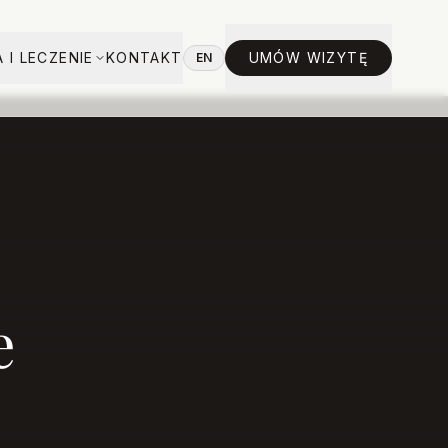
 I LECZENIE
KONTAKT
UMÓW WIZYTĘ
EN
e