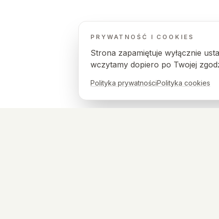
PRYWATNOŚĆ I COOKIES
Strona zapamiętuje wyłącznie ust
wczytamy dopiero po Twojej zgodz
Polityka prywatności
Polityka cookies
WASYLEWSKI CLINIC
Zygmunta Krasińskiego 58/LU3
01-755 Warszawa
info@wasylewski.clinic
© 2026 Konrad Wasylewski. Wszelkie prawa zastrzeżone.