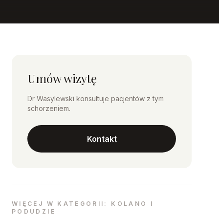
Umów wizytę
Dr Wasylewski konsultuje pacjentów z tym
schorzeniem.
Kontakt
WIĘCEJ W KATEGORII: KOLANO I
PODUDZIE